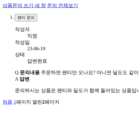
상품문의 쓰기
새 창
문의 전체보기
팬티 문의
작성자
익명
작성일
23-06-19
상태
답변완료
Q
문의내용
주문하면 팬티만 오나요? 아니면 딜도도 같이
A
답변
문의하시는 상품은 팬티와 딜도가 함께 들어있는 상품입
처음
1
페이지
열린
2
페이지