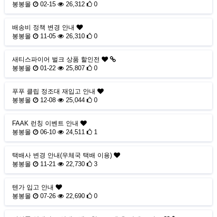
봉봉몰
02-15
26,312
0
배송비 정책 변경 안내
봉봉몰
11-05
26,310
0
새티스파이어 벌크 상품 할인전
봉봉몰
01-22
25,807
0
푸푸 클립 정조대 재입고 안내
봉봉몰
12-08
25,044
0
FAAK 런칭 이벤트 안내
봉봉몰
06-10
24,511
1
택배사 변경 안내(우체국 택배 이용)
봉봉몰
11-21
22,730
3
텐가 입고 안내
봉봉몰
07-26
22,690
0