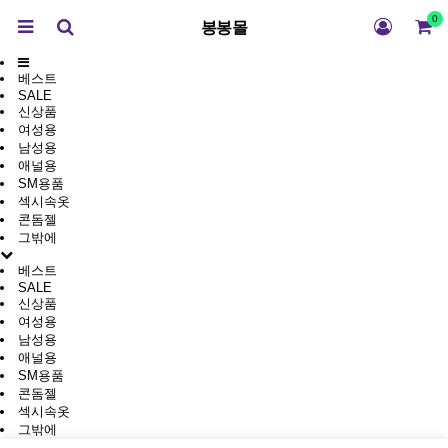
0
봉봉몰
베스트
SALE
신상품
여성용
남성용
애널용
SM용품
섹시속옷
콘돔젤
그밖에
베스트
SALE
신상품
여성용
남성용
애널용
SM용품
콘돔젤
섹시속옷
그밖에