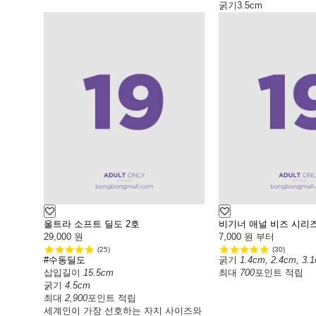
굵기
3.5cm
울트라 소프트 딜도 2호
비기너 애널 비즈 시리
29,000
원
7,000
원 부터
(25)
(30)
#수동딜도
굵기
1.4cm, 2.4cm, 3.
삽입길이
15.5cm
최대
700
포인트 적립
굵기
4.5cm
최대
2,900
포인트 적립
세계인이 가장 선호하는 자지 사이즈와