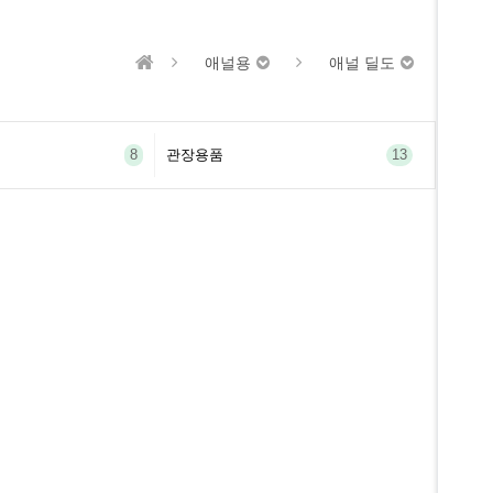
애널용
애널 딜도
8
관장용품
13