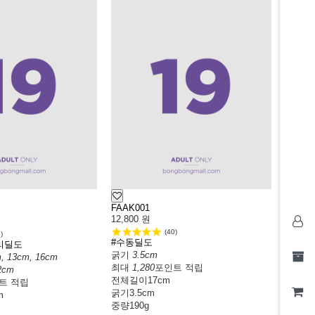
FAAK001
12,800
원
(40)
)
#수동딜도
리딜도
굵기
3.5cm
m, 13cm, 16cm
최대
1,280
포인트 적립
2cm
전체길이
17cm
트 적립
굵기
3.5cm
m
중량
190g