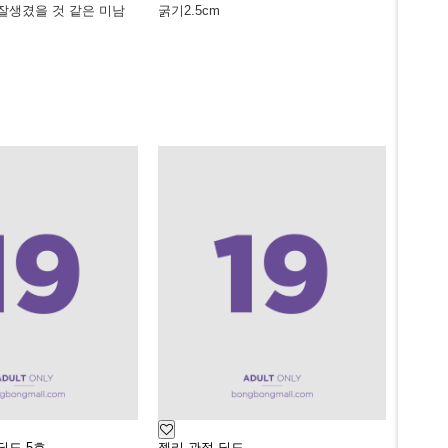
잘생겼을 것 같은 미남
굵기
2.5cm
딜도 5호
젤리 관절 딜도