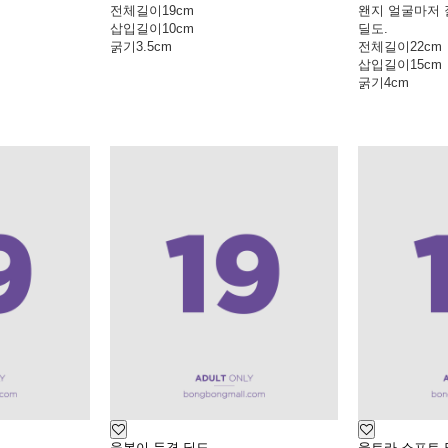
전체길이
19cm
왠지 얼굴마저 
삽입길이
10cm
딜도.
굵기
3.5cm
전체길이
22cm
삽입길이
15cm
굵기
4cm
육봉이 두겹 딜도
울트라 소프트 