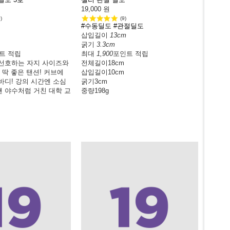
19,000
원
)
(9)
#수동딜도
#관절딜도
삽입길이
13cm
굵기
3.3cm
트 적립
최대
1,900
포인트 적립
선호하는 자지 사이즈와
전체길이
18cm
 딱 좋은 탠션! 커브에
삽입길이
10cm
바디! 강의 시간엔 소심
굵기
3cm
 야수처럼 거친 대학 교
중량
198g