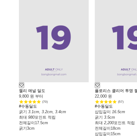
젤리 애널 딜도
플로리스 클리어 투명 젤
9,800
원 부터
22,000
원
(70)
(57)
#수동딜도
#수동딜도
굵기
3.1cm, 3.2cm, 3.4cm
삽입길이
16.5cm
최대
980
포인트 적립
굵기
3.5cm
전체길이
17.5cm
최대
2,200
포인트 적립
굵기
3cm
전체길이
18cm
삽입길이
15cm