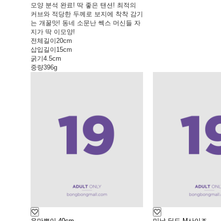
모양 분석 완료! 딱 좋은 탠션! 최적의
커브와 적당한 두께로 보지에 착착 감기
는 개꿀맛! 동네 소문난 쎅스 머신들 자
지가 딱 이모양!
전체길이
20cm
삽입길이
15cm
굵기
4.5cm
중량
396g
우마뾰이 40cm
미남 딜도 M사이즈