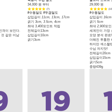
34,000
원 부터
29,000
원
(7)
(10
#수동딜도
#두겹딜도
#수동딜도
삽입길이
11cm, 13cm, 17cm
삽입길이
16cm
굵기
3cm, 3.5cm, 4cm
굵기
5cm
최대
3,400
포인트 적립
최대
2,900
포인
인격이 보인다.
전체길이
13cm
세계인이 가장 
 것 같은 미남
삽입길이
10cm
모양 분석 완료!
굵기
3cm
더해진 투툼한 
하지만 섹스할땐
수님 자지맛!
전체길이
20cm
삽입길이
15cm
굵기
5cm
중량
439g