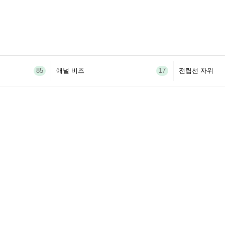
85
애널 비즈
17
전립선 자위