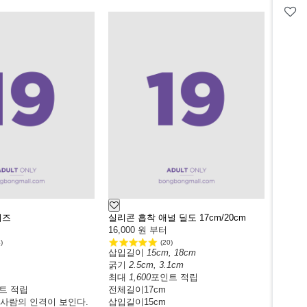
이즈
실리콘 흡착 애널 딜도 17cm/20cm
16,000
원 부터
)
(20)
삽입길이
15cm, 18cm
굵기
2.5cm, 3.1cm
최대
1,600
포인트 적립
트 적립
전체길이
17cm
 사람의 인격이 보인다.
삽입길이
15cm