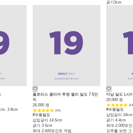
굵기
3cm
즈
플로리스 클리어 투명 젤리 딜도 7.5인
미남 딜도 L사
치
20,000
원
26,000
원
(24
1cm, 3.8cm
#수동딜도
(24)
#수동딜도
삽입길이
18cm
삽입길이
14.5cm
굵기
4.4cm
굵기
3.5cm
최대
2,000
포인
최대
2,600
포인트 적립
꼬추를 보면 그