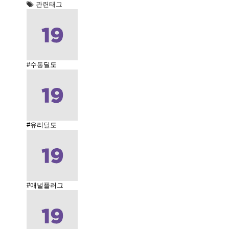
관련태그
#수동딜도
#유리딜도
#애널플러그