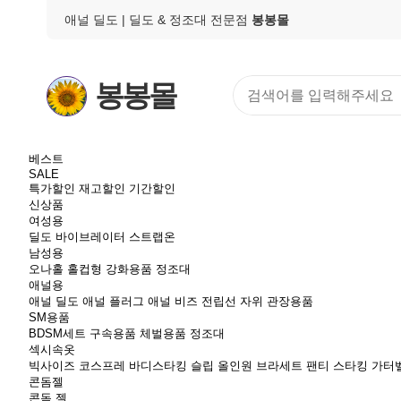
애널 딜도
| 딜도 & 정조대 전문점
봉봉몰
봉봉몰
베스트
SALE
특가할인
재고할인
기간할인
신상품
여성용
딜도
바이브레이터
스트랩온
남성용
오나홀
홀컵형
강화용품
정조대
애널용
애널 딜도
애널 플러그
애널 비즈
전립선 자위
관장용품
SM용품
BDSM세트
구속용품
체벌용품
정조대
섹시속옷
빅사이즈
코스프레
바디스타킹
슬립
올인원
브라세트
팬티
스타킹
가터
콘돔젤
콘돔
젤