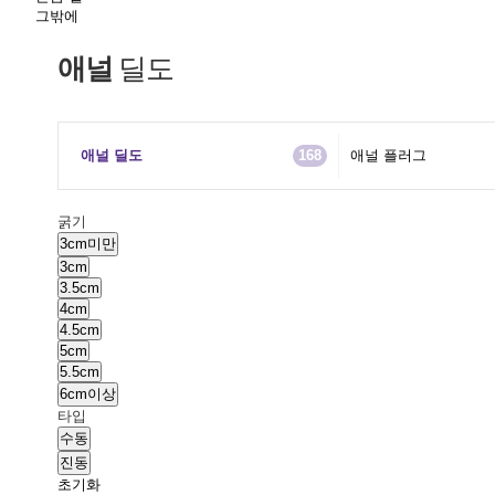
그밖에
애널
딜도
애널 딜도
168
애널 플러그
굵기
3cm미만
3cm
3.5cm
4cm
4.5cm
5cm
5.5cm
6cm이상
타입
수동
진동
초기화