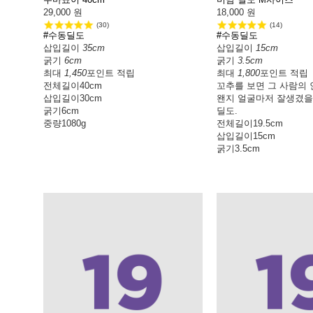
29,000
원
18,000
원
(30)
(14)
#수동딜도
#수동딜도
삽입길이
35cm
삽입길이
15cm
굵기
6cm
굵기
3.5cm
최대
1,450
포인트 적립
최대
1,800
포인트 적립
전체길이
40cm
꼬추를 보면 그 사람의 
삽입길이
30cm
왠지 얼굴마저 잘생겼을
굵기
6cm
딜도.
중량
1080g
전체길이
19.5cm
삽입길이
15cm
굵기
3.5cm