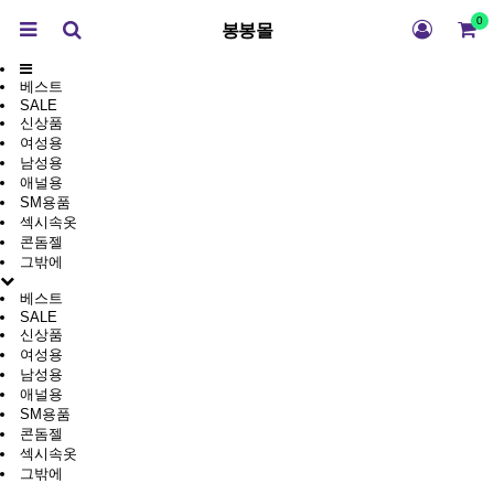
0
봉봉몰
베스트
SALE
신상품
여성용
남성용
애널용
SM용품
섹시속옷
콘돔젤
그밖에
베스트
SALE
신상품
여성용
남성용
애널용
SM용품
콘돔젤
섹시속옷
그밖에