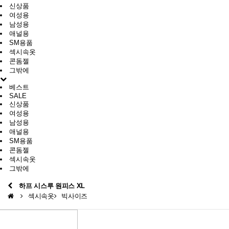
신상품
여성용
남성용
애널용
SM용품
섹시속옷
콘돔젤
그밖에
베스트
SALE
신상품
여성용
남성용
애널용
SM용품
콘돔젤
섹시속옷
그밖에
하프 시스루 원피스 XL
섹시속옷
빅사이즈