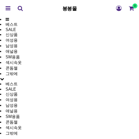
0
봉봉몰
베스트
SALE
신상품
여성용
남성용
애널용
SM용품
섹시속옷
콘돔젤
그밖에
베스트
SALE
신상품
여성용
남성용
애널용
SM용품
콘돔젤
섹시속옷
그밖에