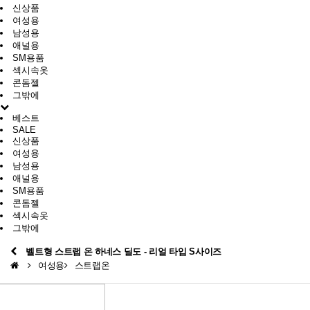
신상품
여성용
남성용
애널용
SM용품
섹시속옷
콘돔젤
그밖에
베스트
SALE
신상품
여성용
남성용
애널용
SM용품
콘돔젤
섹시속옷
그밖에
벨트형 스트랩 온 하네스 딜도 - 리얼 타입 S사이즈
여성용
스트랩온