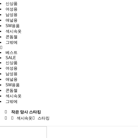
신상품
여성용
남성용
애널용
SM용품
섹시속옷
콘돔젤
그밖에
베스트
SALE
신상품
여성용
남성용
애널용
SM용품
콘돔젤
섹시속옷
그밖에
작은 망사 스타킹
섹시속옷
스타킹