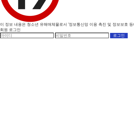
이 정보 내용은 청소년 유해매체물로서 '정보통신망 이용 촉진 및 정보보호 등에 
회원 로그인
회원가입
ID/PW 찾기
네이버
로그인
구글+
로그인
비회원 성인인증
휴대폰 본인확인
봉봉몰 회원가입