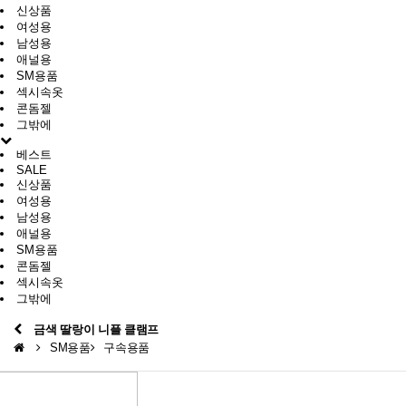
신상품
여성용
남성용
애널용
SM용품
섹시속옷
콘돔젤
그밖에
베스트
SALE
신상품
여성용
남성용
애널용
SM용품
콘돔젤
섹시속옷
그밖에
금색 딸랑이 니플 클램프
SM용품
구속용품