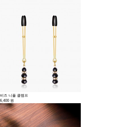
비즈 니플 클램프
6,400
원