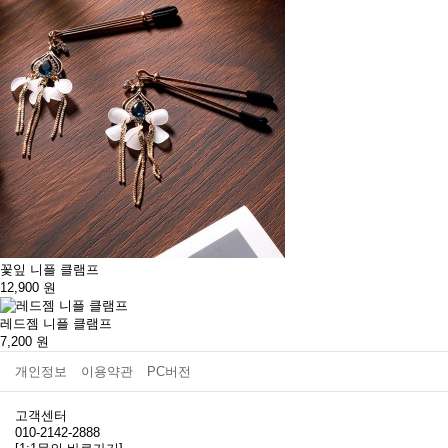
꽃잎 니플 클램프
12,900
원
레드젬 니플 클램프
7,200
원
개인정보
이용약관
PC버전
고객센터
010-2142-2888