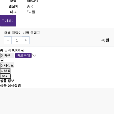
모델
BB0347
원산지
중국
태그
#니플
구매하기
금색 딸랑이 니플 클램프
+0원
총 금액
8,800
원
상세정보
리뷰
0
Q&A
0
상품 정보
상품 상세설명