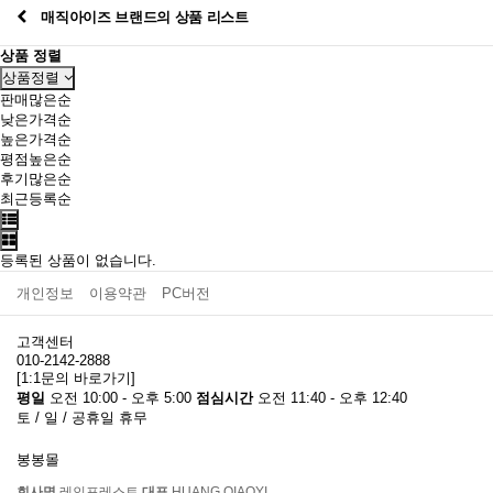
매직아이즈 브랜드의 상품 리스트
상품 정렬
상품정렬
판매많은순
낮은가격순
높은가격순
평점높은순
후기많은순
최근등록순
등록된 상품이 없습니다.
개인정보
이용약관
PC버전
고객센터
010-2142-2888
[1:1문의 바로가기]
평일
오전 10:00 - 오후 5:00
점심시간
오전 11:40 - 오후 12:40
토 / 일 / 공휴일 휴무
봉봉몰
회사명
레인포레스트
대표
HUANG QIAOYI