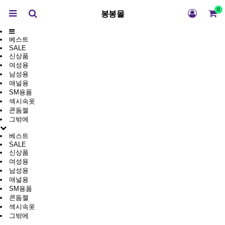
0
봉봉몰
베스트
SALE
신상품
여성용
남성용
애널용
SM용품
섹시속옷
콘돔젤
그밖에
베스트
SALE
신상품
여성용
남성용
애널용
SM용품
콘돔젤
섹시속옷
그밖에