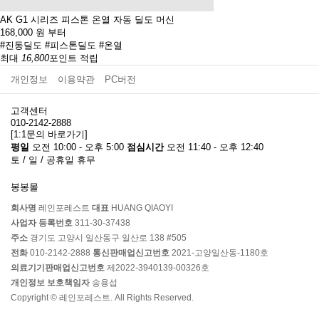
AK G1 시리즈 피스톤 온열 자동 딜도 머신
168,000
원 부터
#진동딜도
#피스톤딜도
#온열
최대
16,800
포인트 적립
개인정보
이용약관
PC버전
고객센터
010-2142-2888
[1:1문의 바로가기]
평일
오전 10:00 - 오후 5:00
점심시간
오전 11:40 - 오후 12:40
토 / 일 / 공휴일 휴무
봉봉몰
회사명
레인포레스트
대표
HUANG QIAOYI
사업자 등록번호
311-30-37438
주소
경기도 고양시 일산동구 일산로 138 #505
전화
010-2142-2888
통신판매업신고번호
2021-고양일산동-1180호
의료기기판매업신고번호
제2022-3940139-00326호
개인정보 보호책임자
송용섭
Copyright © 레인포레스트. All Rights Reserved.