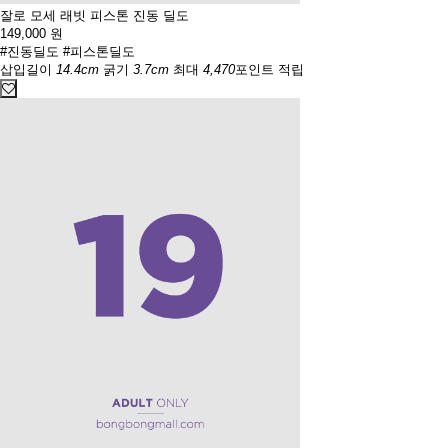
잘로 모세 래빗 피스톤 진동 딜도
149,000
원
#진동딜도
#피스톤딜도
삽입길이
14.4cm
굵기
3.7cm
최대
4,470
포인트 적립