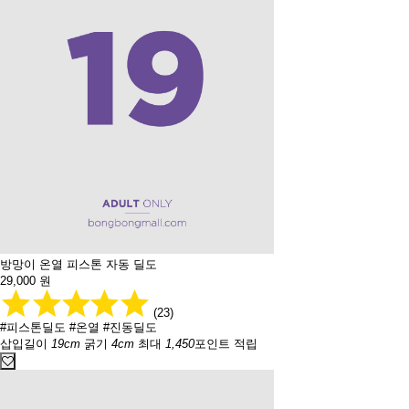
방망이 온열 피스톤 자동 딜도
29,000
원
(23)
#피스톤딜도
#온열
#진동딜도
삽입길이
19cm
굵기
4cm
최대
1,450
포인트 적립