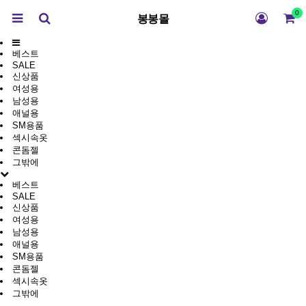
0
봉봉몰
베스트
SALE
신상품
여성용
남성용
애널용
SM용품
섹시속옷
콘돔젤
그밖에
베스트
SALE
신상품
여성용
남성용
애널용
SM용품
콘돔젤
섹시속옷
그밖에