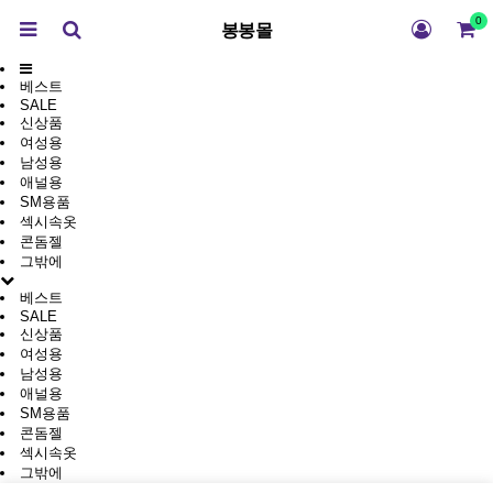
0
봉봉몰
베스트
SALE
신상품
여성용
남성용
애널용
SM용품
섹시속옷
콘돔젤
그밖에
베스트
SALE
신상품
여성용
남성용
애널용
SM용품
콘돔젤
섹시속옷
그밖에