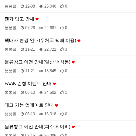
봉봉몰
12-08
25,040
0
텐가 입고 안내
봉봉몰
07-26
22,681
0
택배사 변경 안내(우체국 택배 이용)
봉봉몰
11-21
22,721
3
물류창고 이전 안내(일산 백석동)
봉봉몰
11-21
13,845
0
FAAK 런칭 이벤트 안내
봉봉몰
06-10
24,502
1
태그 기능 업데이트 안내
봉봉몰
06-10
16,318
0
물류창고 이전 안내(파주 헤이리)
봉봉몰
02-15
26,306
0