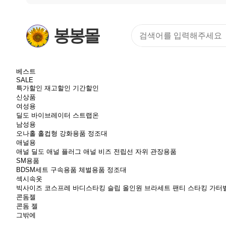
봉봉몰
베스트
SALE
특가할인
재고할인
기간할인
신상품
여성용
딜도
바이브레이터
스트랩온
남성용
오나홀
홀컵형
강화용품
정조대
애널용
애널 딜도
애널 플러그
애널 비즈
전립선 자위
관장용품
SM용품
BDSM세트
구속용품
체벌용품
정조대
섹시속옷
빅사이즈
코스프레
바디스타킹
슬립
올인원
브라세트
팬티
스타킹
가터
콘돔젤
콘돔
젤
그밖에