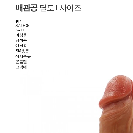
배관공
딜도 L사이즈
SALE
SALE
여성용
남성용
애널용
SM용품
섹시속옷
콘돔젤
그밖에