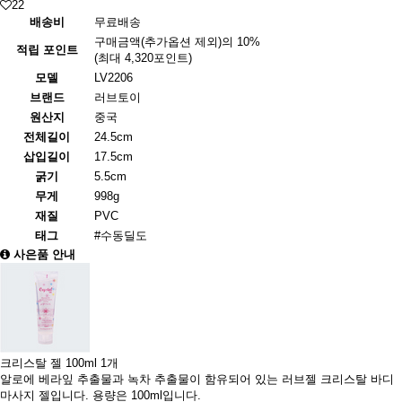
22
배송비
무료배송
구매금액(추가옵션 제외)의 10%
적립 포인트
(최대 4,320포인트)
모델
LV2206
브랜드
러브토이
원산지
중국
전체길이
24.5cm
삽입길이
17.5cm
굵기
5.5cm
무게
998g
재질
PVC
태그
#수동딜도
사은품 안내
크리스탈 젤 100ml 1개
알로에 베라잎 추출물과 녹차 추출물이 함유되어 있는 러브젤 크리스탈 바디
마사지 젤입니다. 용량은 100ml입니다.