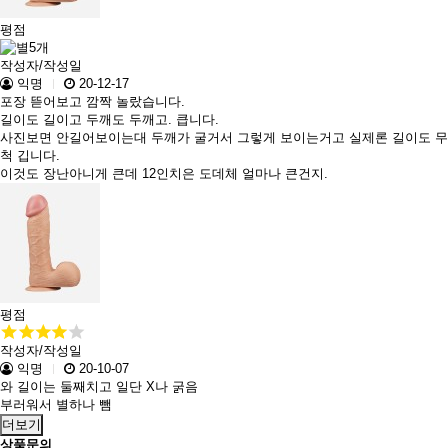
평점
작성자/작성일
익명
20-12-17
포장 뜯어보고 깜짝 놀랐습니다.
길이도 길이고 두깨도 두깨고. 큽니다.
사진보면 안길어보이는대 두깨가 굴거서 그렇게 보이는거고 실제론 길이도 무
척 깁니다.
이것도 장난아니게 큰데 12인치은 도데체 얼마나 큰건지.
평점
작성자/작성일
익명
20-10-07
와 길이는 둘째치고 일단 X나 굵음
부러워서 별하나 뺌
더보기
상품문의