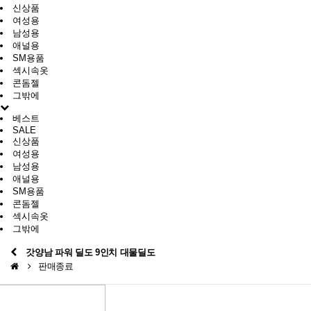
신상품
여성용
남성용
애널용
SM용품
섹시속옷
콘돔젤
그밖에
베스트
SALE
신상품
여성용
남성용
애널용
SM용품
콘돔젤
섹시속옷
그밖에
갓양남 파워 딜도 9인치 대물딜도
판매종료