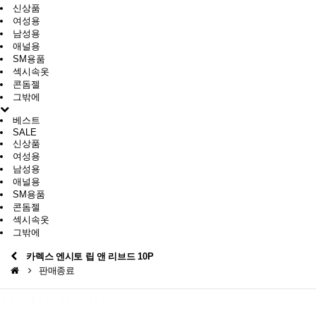
신상품
여성용
남성용
애널용
SM용품
섹시속옷
콘돔젤
그밖에
베스트
SALE
신상품
여성용
남성용
애널용
SM용품
콘돔젤
섹시속옷
그밖에
카렉스 엔시토 립 앤 리브드 10P
판매종료