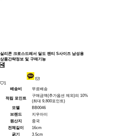
실리콘 크로스드레서 딜도 팬티 S사이즈 남성용
상품간략정보 및 구매기능
1
배송비
무료배송
구매금액(추가옵션 제외)의 10%
적립 포인트
(최대 9,800포인트)
모델
BB0046
브랜드
지우아이
원산지
중국
전체길이
16cm
굵기
3.5cm