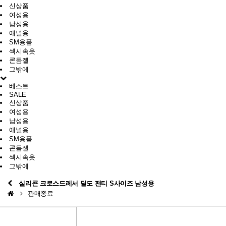
신상품
여성용
남성용
애널용
SM용품
섹시속옷
콘돔젤
그밖에
베스트
SALE
신상품
여성용
남성용
애널용
SM용품
콘돔젤
섹시속옷
그밖에
실리콘 크로스드레서 딜도 팬티 S사이즈 남성용
판매종료