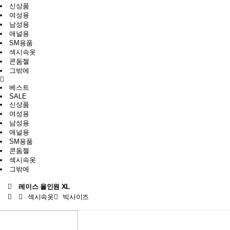
신상품
여성용
남성용
애널용
SM용품
섹시속옷
콘돔젤
그밖에
베스트
SALE
신상품
여성용
남성용
애널용
SM용품
콘돔젤
섹시속옷
그밖에
레이스 올인원 XL
섹시속옷
빅사이즈