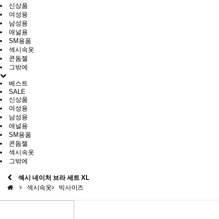
신상품
여성용
남성용
애널용
SM용품
섹시속옷
콘돔젤
그밖에
베스트
SALE
신상품
여성용
남성용
애널용
SM용품
콘돔젤
섹시속옷
그밖에
섹시 네이처 브라 세트 XL
섹시속옷
빅사이즈