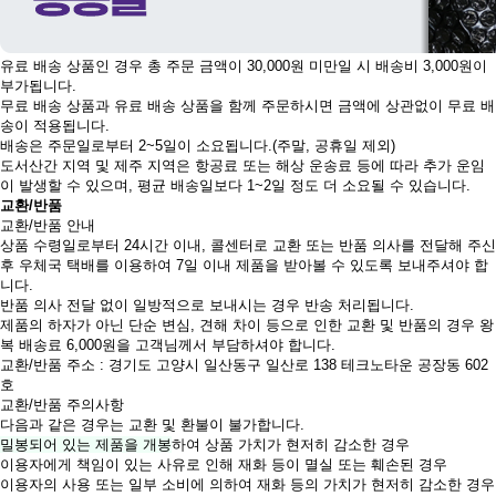
유료 배송 상품인 경우 총 주문 금액이 30,000원 미만일 시 배송비 3,000원이
부가됩니다.
무료 배송 상품과 유료 배송 상품을 함께 주문하시면 금액에 상관없이 무료 배
송이 적용됩니다.
배송은 주문일로부터 2~5일이 소요됩니다.(주말, 공휴일 제외)
도서산간 지역 및 제주 지역은 항공료 또는 해상 운송료 등에 따라 추가 운임
이 발생할 수 있으며, 평균 배송일보다 1~2일 정도 더 소요될 수 있습니다.
교환/반품
교환/반품 안내
상품 수령일로부터 24시간 이내, 콜센터로 교환 또는 반품 의사를 전달해 주신
후 우체국 택배를 이용하여 7일 이내 제품을 받아볼 수 있도록 보내주셔야 합
니다.
반품 의사 전달 없이 일방적으로 보내시는 경우 반송 처리됩니다.
제품의 하자가 아닌 단순 변심, 견해 차이 등으로 인한 교환 및 반품의 경우 왕
복 배송료 6,000원을 고객님께서 부담하셔야 합니다.
교환/반품 주소 : 경기도 고양시 일산동구 일산로 138 테크노타운 공장동 602
호
교환/반품 주의사항
다음과 같은 경우는 교환 및 환불이 불가합니다.
밀봉되어 있는 제품을 개봉
하여 상품 가치가 현저히 감소한 경우
이용자에게 책임이 있는 사유로 인해 재화 등이 멸실 또는 훼손된 경우
이용자의 사용 또는 일부 소비에 의하여 재화 등의 가치가 현저히 감소한 경우