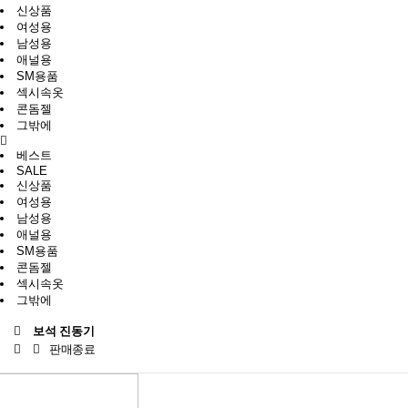
신상품
여성용
남성용
애널용
SM용품
섹시속옷
콘돔젤
그밖에
베스트
SALE
신상품
여성용
남성용
애널용
SM용품
콘돔젤
섹시속옷
그밖에
보석 진동기
판매종료