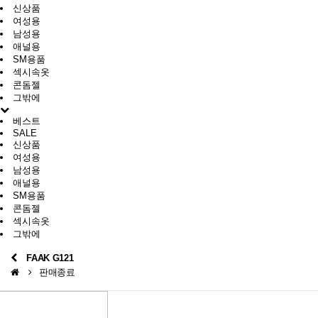
신상품
여성용
남성용
애널용
SM용품
섹시속옷
콘돔젤
그밖에
베스트
SALE
신상품
여성용
남성용
애널용
SM용품
콘돔젤
섹시속옷
그밖에
FAAK G121
판매종료