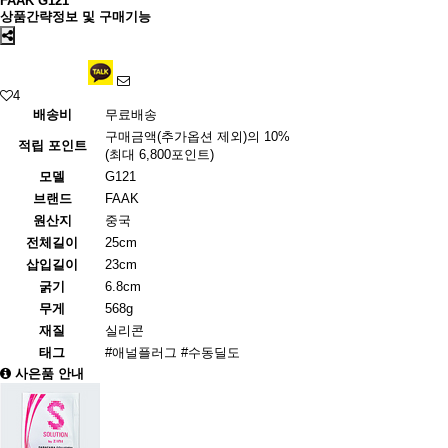
FAAK G121
상품간략정보 및 구매기능
4
배송비
무료배송
구매금액(추가옵션 제외)의 10%
적립 포인트
(최대 6,800포인트)
모델
G121
브랜드
FAAK
원산지
중국
전체길이
25cm
삽입길이
23cm
굵기
6.8cm
무게
568g
재질
실리콘
태그
#애널플러그
#수동딜도
사은품 안내