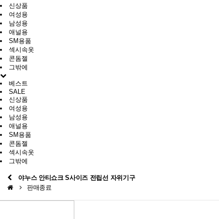
신상품
여성용
남성용
애널용
SM용품
섹시속옷
콘돔젤
그밖에
베스트
SALE
신상품
여성용
남성용
애널용
SM용품
콘돔젤
섹시속옷
그밖에
야누스 안티쇼크 S사이즈 전립선 자위기구
판매종료