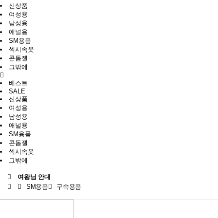
신상품
여성용
남성용
애널용
SM용품
섹시속옷
콘돔젤
그밖에
베스트
SALE
신상품
여성용
남성용
애널용
SM용품
콘돔젤
섹시속옷
그밖에
여왕님 안대
SM용품
구속용품