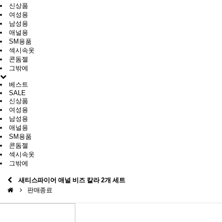
신상품
여성용
남성용
애널용
SM용품
섹시속옷
콘돔젤
그밖에
베스트
SALE
신상품
여성용
남성용
애널용
SM용품
콘돔젤
섹시속옷
그밖에
새티스파이어 애널 비즈 칼라 2개 세트
판매종료