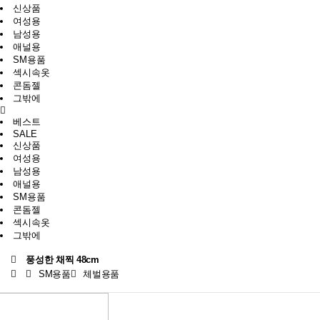
신상품
여성용
남성용
애널용
SM용품
섹시속옷
콘돔젤
그밖에
베스트
SALE
신상품
여성용
남성용
애널용
SM용품
콘돔젤
섹시속옷
그밖에
풍성한 채찍 48cm
SM용품
체벌용품