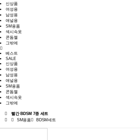
신상품
여성용
남성용
애널용
SM용품
섹시속옷
콘돔젤
그밖에
베스트
SALE
신상품
여성용
남성용
애널용
SM용품
콘돔젤
섹시속옷
그밖에
빨간 BDSM 7종 세트
SM용품
BDSM세트