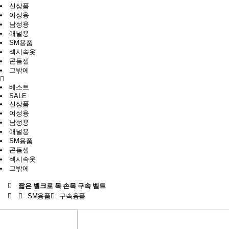
신상품
여성용
남성용
애널용
SM용품
섹시속옷
콘돔젤
그밖에
베스트
SALE
신상품
여성용
남성용
애널용
SM용품
콘돔젤
섹시속옷
그밖에
짧은 벨크로 목 손목 구속 벨트
SM용품
구속용품