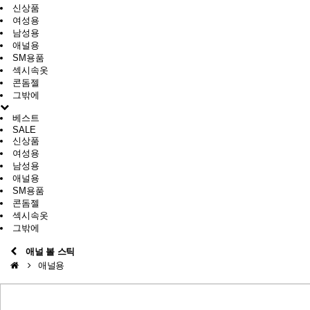
신상품
여성용
남성용
애널용
SM용품
섹시속옷
콘돔젤
그밖에
베스트
SALE
신상품
여성용
남성용
애널용
SM용품
콘돔젤
섹시속옷
그밖에
애널 볼 스틱
애널용