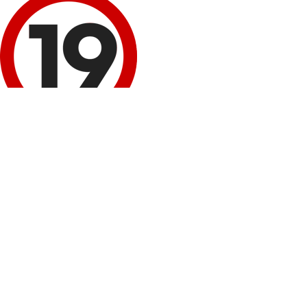
이 정보 내용은 청소년 유해매체물로서 '정보통신망 이용 촉진 및 정보보호 등에 
회원 로그인
네이버
로그인
구글+
로그인
비회원 성인인증
휴대폰 본인확인
봉봉몰 회원가입