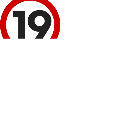
이 정보 내용은 청소년 유해매체물로서 '정보통신망 이용 촉진 및 정보보호 등에 
회원 로그인
네이버
로그인
구글+
로그인
비회원 성인인증
휴대폰 본인확인
봉봉몰 회원가입