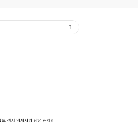
벨트
섹시 액세서리
남성 란제리