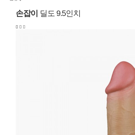
손잡이
딜도 9.5인치