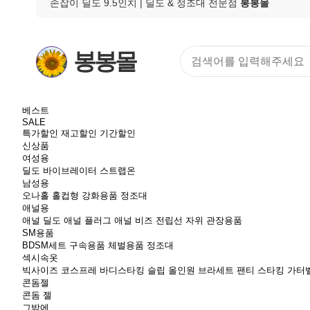
손잡이 딜도 9.5인치
| 딜도 & 정조대 전문점
봉봉몰
봉봉몰
베스트
SALE
특가할인
재고할인
기간할인
신상품
여성용
딜도
바이브레이터
스트랩온
남성용
오나홀
홀컵형
강화용품
정조대
애널용
애널 딜도
애널 플러그
애널 비즈
전립선 자위
관장용품
SM용품
BDSM세트
구속용품
체벌용품
정조대
섹시속옷
빅사이즈
코스프레
바디스타킹
슬립
올인원
브라세트
팬티
스타킹
가터
콘돔젤
콘돔
젤
그밖에