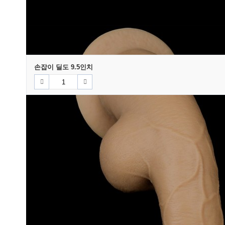
사라사라 팩젤 10ml 2개
팩으로 포장되어 있어 휴대성이 좋은 러브젤 사라사라 팩젤입니다. 1팩
사은품은 재고 소진 시 변경될 수 있으며, 사은품 품절 시 동일한 
선택된 옵션
손잡이 딜도 9.5인치
장바구니
바로구매
다음 상품
상세정보
리뷰
2
Q&A
1
배송/교환
상품 정보
상품 상세설명