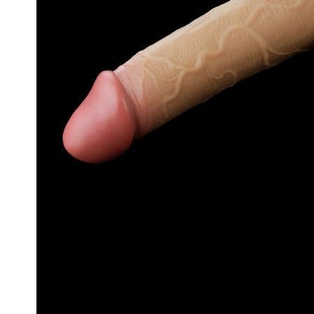
상품 선택옵션 0 개, 추가옵션 0 개
사용후기 2 개
5
시중가격
76,000원
판매가격
34,000원
55%
배송비 결제
무료배송
적립 포인트
구매금액(추가옵션 제외)의 10% (최대 3,4
모델
LV411031
브랜드
러브토이
원산지
중국
전체길이
25cm
삽입길이
15cm
굵기
4.3cm
재질
실리콘
태그
#수동딜도
사은품 안내