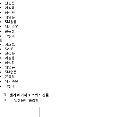
신상품
여성용
남성용
애널용
SM용품
섹시속옷
콘돔젤
그밖에
베스트
SALE
신상품
여성용
남성용
애널용
SM용품
콘돔젤
섹시속옷
그밖에
텐가 에어테크 스퀴즈 젠틀
남성용
홀컵형