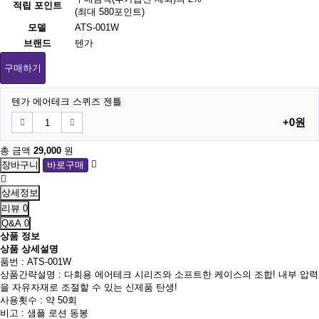
적립 포인트
(최대 580포인트)
모델
ATS-001W
브랜드
텐가
구매하기
텐가 에어테크 스퀴즈 젠틀
+0원
총 금액
29,000
원
상세정보
리뷰
0
Q&A
0
상품 정보
상품 상세설명
품번 : ATS-001W
상품간략설명 : 다회용 에어테크 시리즈와 소프트한 케이스의 조합! 내부 압력
을 자유자재로 조절할 수 있는 신제품 탄생!
사용횟수 : 약 50회
비고 : 샘플 로션 동봉