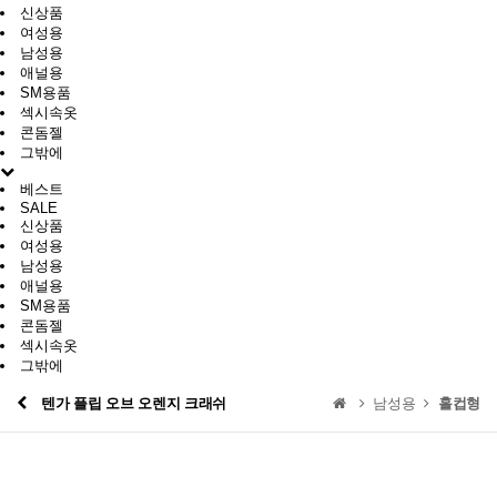
신상품
여성용
남성용
애널용
SM용품
섹시속옷
콘돔젤
그밖에
베스트
SALE
신상품
여성용
남성용
애널용
SM용품
콘돔젤
섹시속옷
그밖에
텐가 플립 오브 오렌지 크래쉬
남성용
홀컵형