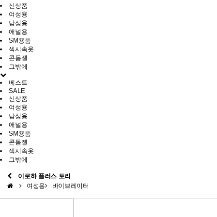
신상품
여성용
남성용
애널용
SM용품
섹시속옷
콘돔젤
그밖에
베스트
SALE
신상품
여성용
남성용
애널용
SM용품
콘돔젤
섹시속옷
그밖에
이로하 플러스 토리
여성용
바이브레이터