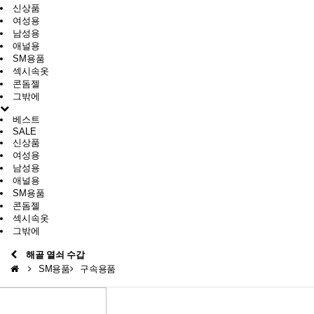
신상품
여성용
남성용
애널용
SM용품
섹시속옷
콘돔젤
그밖에
베스트
SALE
신상품
여성용
남성용
애널용
SM용품
콘돔젤
섹시속옷
그밖에
해골 열쇠 수갑
SM용품
구속용품