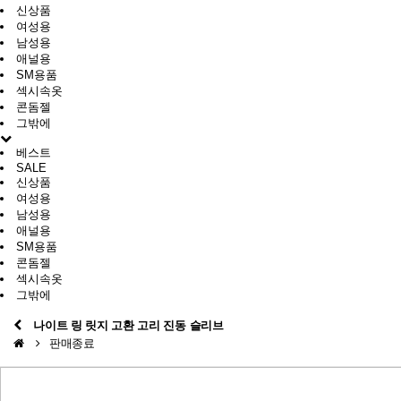
신상품
여성용
남성용
애널용
SM용품
섹시속옷
콘돔젤
그밖에
베스트
SALE
신상품
여성용
남성용
애널용
SM용품
콘돔젤
섹시속옷
그밖에
나이트 링 릿지 고환 고리 진동 슬리브
판매종료