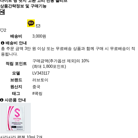
나이트 링 릿지 고환 고리 진동 슬리브
상품간략정보 및 구매기능
2
배송비
3,000원
배송비 안내
총 주문 금액 3만 원 이상 또는 무료배송 상품과 함께 구매 시 무료배송이 적
용됩니다.
구매금액(추가옵션 제외)의 10%
적립 포인트
(최대 1,800포인트)
모델
LV343117
브랜드
러브토이
원산지
중국
태그
#콕링
사은품 안내
사라사라 팩젤 10ml 2개