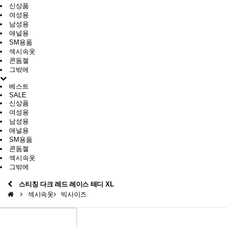
신상품
여성용
남성용
애널용
SM용품
섹시속옷
콘돔젤
그밖에
베스트
SALE
신상품
여성용
남성용
애널용
SM용품
콘돔젤
섹시속옷
그밖에
스티칭 다크 레드 레이스 테디 XL
섹시속옷
빅사이즈