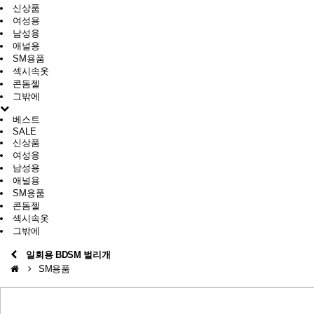
신상품
여성용
남성용
애널용
SM용품
섹시속옷
콘돔젤
그밖에
베스트
SALE
신상품
여성용
남성용
애널용
SM용품
콘돔젤
섹시속옷
그밖에
일회용 BDSM 벌리개
SM용품