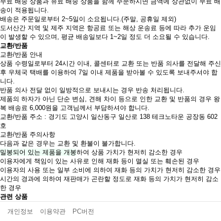
무료 배송 상품과 유료 배송 상품을 함께 주문하시면 금액에 상관없이 무료 배
송이 적용됩니다.
배송은 주문일로부터 2~5일이 소요됩니다.(주말, 공휴일 제외)
도서산간 지역 및 제주 지역은 항공료 또는 해상 운송료 등에 따라 추가 운임
이 발생할 수 있으며, 평균 배송일보다 1~2일 정도 더 소요될 수 있습니다.
교환/반품
교환/반품 안내
상품 수령일로부터 24시간 이내, 콜센터로 교환 또는 반품 의사를 전달해 주신
후 우체국 택배를 이용하여 7일 이내 제품을 받아볼 수 있도록 보내주셔야 합
니다.
반품 의사 전달 없이 일방적으로 보내시는 경우 반송 처리됩니다.
제품의 하자가 아닌 단순 변심, 견해 차이 등으로 인한 교환 및 반품의 경우 왕
복 배송료 6,000원을 고객님께서 부담하셔야 합니다.
교환/반품 주소 : 경기도 고양시 일산동구 일산로 138 테크노타운 공장동 602
호
교환/반품 주의사항
다음과 같은 경우는 교환 및 환불이 불가합니다.
밀봉되어 있는 제품을 개봉
하여 상품 가치가 현저히 감소한 경우
이용자에게 책임이 있는 사유로 인해 재화 등이 멸실 또는 훼손된 경우
이용자의 사용 또는 일부 소비에 의하여 재화 등의 가치가 현저히 감소한 경우
시간의 경과에 의하여 재판매가 곤란할 정도로 재화 등의 가치가 현저히 감소
한 경우
관련 상품
개인정보
이용약관
PC버전