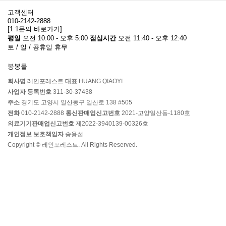
고객센터
010-2142-2888
[1:1문의 바로가기]
평일
오전 10:00 - 오후 5:00
점심시간
오전 11:40 - 오후 12:40
토 / 일 / 공휴일 휴무
봉봉몰
회사명
레인포레스트
대표
HUANG QIAOYI
사업자 등록번호
311-30-37438
주소
경기도 고양시 일산동구 일산로 138 #505
전화
010-2142-2888
통신판매업신고번호
2021-고양일산동-1180호
의료기기판매업신고번호
제2022-3940139-00326호
개인정보 보호책임자
송용섭
Copyright © 레인포레스트. All Rights Reserved.
스테인리스 확장기
22,000
원
BDSM 벌리개
13,800
원
바기나 스프레더 스트랩
12,000
원