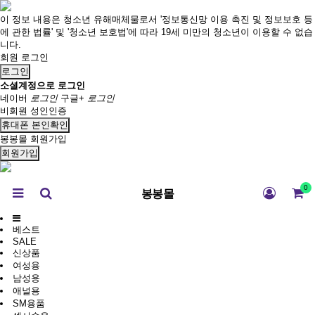
이 정보 내용은 청소년 유해매체물로서 '정보통신망 이용 촉진 및 정보보호 등
에 관한 법률' 및 '청소년 보호법'에 따라 19세 미만의 청소년이 이용할 수 없습
니다.
회원 로그인
로그인
소셜계정으로 로그인
네이버
로그인
구글+
로그인
비회원 성인인증
휴대폰 본인확인
봉봉몰 회원가입
회원가입
0
봉봉몰
베스트
SALE
신상품
여성용
남성용
애널용
SM용품