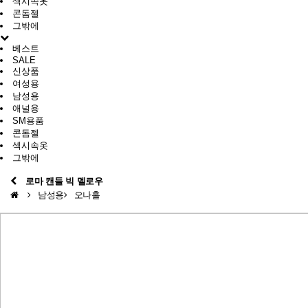
섹시속옷
콘돔젤
그밖에
베스트
SALE
신상품
여성용
남성용
애널용
SM용품
콘돔젤
섹시속옷
그밖에
로마 캔들 빅 멜로우
남성용
오나홀