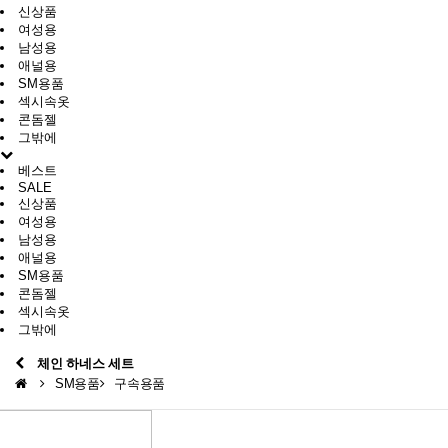
신상품
여성용
남성용
애널용
SM용품
섹시속옷
콘돔젤
그밖에
베스트
SALE
신상품
여성용
남성용
애널용
SM용품
콘돔젤
섹시속옷
그밖에
체인 하네스 세트
SM용품
구속용품