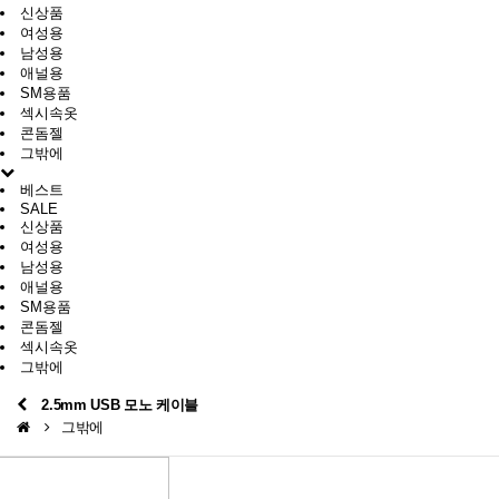
신상품
여성용
남성용
애널용
SM용품
섹시속옷
콘돔젤
그밖에
베스트
SALE
신상품
여성용
남성용
애널용
SM용품
콘돔젤
섹시속옷
그밖에
2.5mm USB 모노 케이블
그밖에