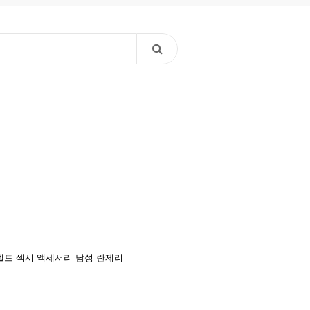
벨트
섹시 액세서리
남성 란제리