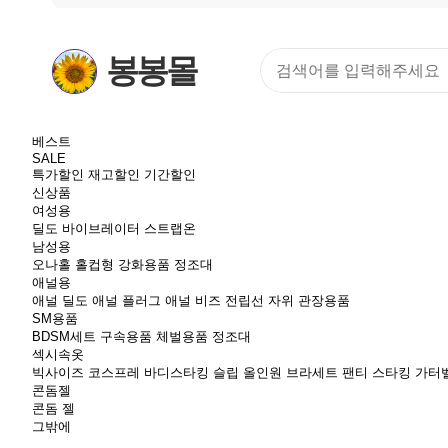
봉봉몰
베스트
SALE
특가할인
재고할인
기간할인
신상품
여성용
딜도
바이브레이터
스트랩온
남성용
오나홀
홀컵형
강화용품
정조대
애널용
애널 딜도
애널 플러그
애널 비즈
전립선 자위
관장용품
SM용품
BDSM세트
구속용품
체벌용품
정조대
섹시속옷
빅사이즈
코스프레
바디스타킹
슬립
올인원
브라세트
팬티
스타킹
가터
콘돔젤
콘돔
젤
그밖에