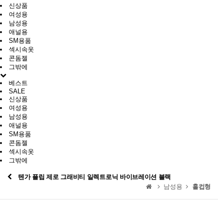
신상품
여성용
남성용
애널용
SM용품
섹시속옷
콘돔젤
그밖에
베스트
SALE
신상품
여성용
남성용
애널용
SM용품
콘돔젤
섹시속옷
그밖에
텐가 플립 제로 그래비티 일렉트로닉 바이브레이션 블랙
남성용
홀컵형