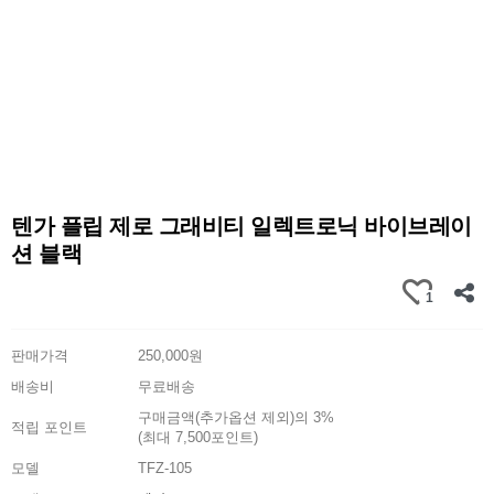
텐가 플립 제로 그래비티 일렉트로닉 바이브레이
션 블랙
1
판매가격
250,000원
배송비
무료배송
구매금액(추가옵션 제외)의 3%
적립 포인트
(최대 7,500포인트)
모델
TFZ-105