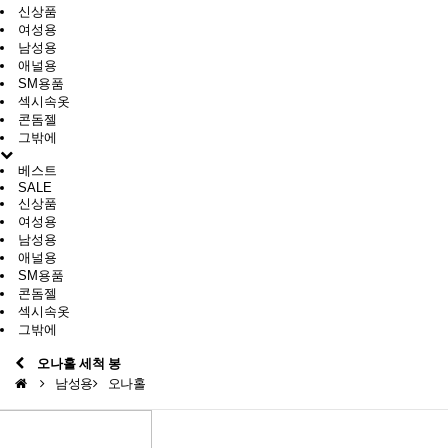
신상품
여성용
남성용
애널용
SM용품
섹시속옷
콘돔젤
그밖에
베스트
SALE
신상품
여성용
남성용
애널용
SM용품
콘돔젤
섹시속옷
그밖에
오나홀 세척 봉
남성용
오나홀