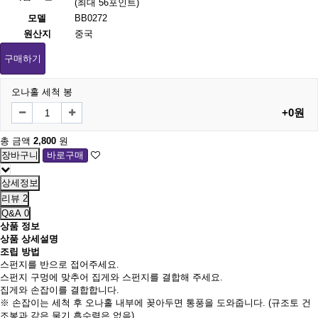
(최대 56포인트)
모델
BB0272
원산지
중국
구매하기
오나홀 세척 봉
+0원
총 금액
2,800
원
상세정보
리뷰
2
Q&A
0
상품 정보
상품 상세설명
조립 방법
스펀지를 반으로 접어주세요.
스펀지 구멍에 맞추어 집게와 스펀지를 결합해 주세요.
집게와 손잡이를 결합합니다.
※ 손잡이는 세척 후 오나홀 내부에 꽂아두면 통풍을 도와줍니다. (규조토 건
조봉과 같은 물기 흡수력은 없음)