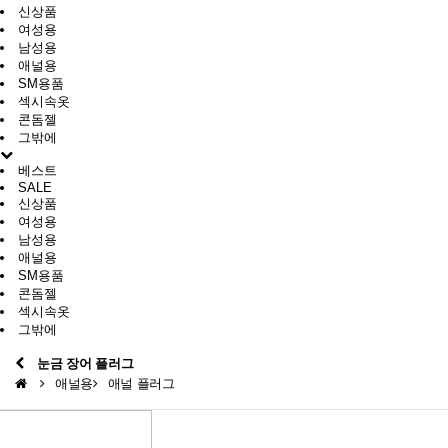
신상품
여성용
남성용
애널용
SM용품
섹시속옷
콘돔젤
그밖에
베스트
SALE
신상품
여성용
남성용
애널용
SM용품
콘돔젤
섹시속옷
그밖에
눈금 장어 플러그
애널용
애널 플러그