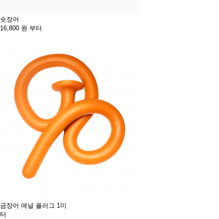
숏장어
16,800
원 부터
금장어 애널 플러그 1미
터