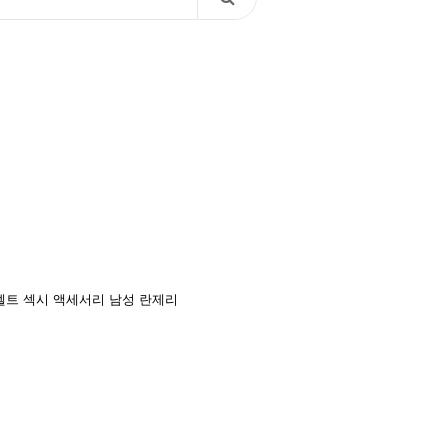
벨트
섹시 액세서리
남성 란제리