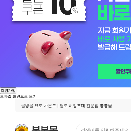
회원가입
모바일 화면으로 보기
물방울 요도 사운드
| 딜도 & 정조대 전문점
봉봉몰
봉봉몰