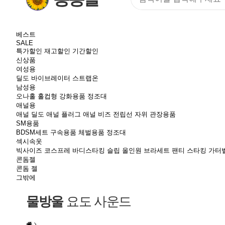
베스트
SALE
특가할인
재고할인
기간할인
신상품
여성용
딜도
바이브레이터
스트랩온
남성용
오나홀
홀컵형
강화용품
정조대
애널용
애널 딜도
애널 플러그
애널 비즈
전립선 자위
관장용품
SM용품
BDSM세트
구속용품
체벌용품
정조대
섹시속옷
빅사이즈
코스프레
바디스타킹
슬립
올인원
브라세트
팬티
스타킹
가터
콘돔젤
콘돔
젤
그밖에
물방울
요도 사운드