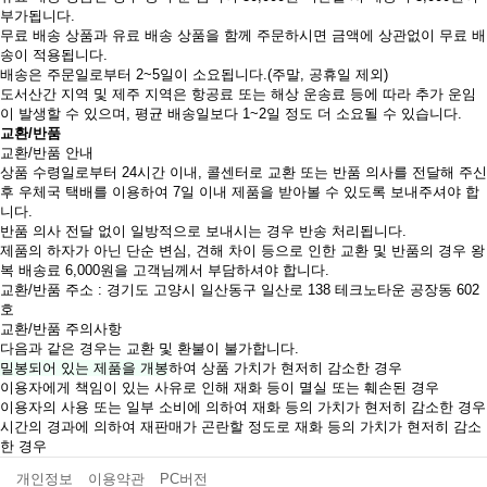
부가됩니다.
무료 배송 상품과 유료 배송 상품을 함께 주문하시면 금액에 상관없이 무료 배
송이 적용됩니다.
배송은 주문일로부터 2~5일이 소요됩니다.(주말, 공휴일 제외)
도서산간 지역 및 제주 지역은 항공료 또는 해상 운송료 등에 따라 추가 운임
이 발생할 수 있으며, 평균 배송일보다 1~2일 정도 더 소요될 수 있습니다.
교환/반품
교환/반품 안내
상품 수령일로부터 24시간 이내, 콜센터로 교환 또는 반품 의사를 전달해 주신
후 우체국 택배를 이용하여 7일 이내 제품을 받아볼 수 있도록 보내주셔야 합
니다.
반품 의사 전달 없이 일방적으로 보내시는 경우 반송 처리됩니다.
제품의 하자가 아닌 단순 변심, 견해 차이 등으로 인한 교환 및 반품의 경우 왕
복 배송료 6,000원을 고객님께서 부담하셔야 합니다.
교환/반품 주소 : 경기도 고양시 일산동구 일산로 138 테크노타운 공장동 602
호
교환/반품 주의사항
다음과 같은 경우는 교환 및 환불이 불가합니다.
밀봉되어 있는 제품을 개봉
하여 상품 가치가 현저히 감소한 경우
이용자에게 책임이 있는 사유로 인해 재화 등이 멸실 또는 훼손된 경우
이용자의 사용 또는 일부 소비에 의하여 재화 등의 가치가 현저히 감소한 경우
시간의 경과에 의하여 재판매가 곤란할 정도로 재화 등의 가치가 현저히 감소
한 경우
개인정보
이용약관
PC버전