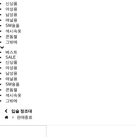
신상품
여성용
남성용
애널용
SM용품
섹시속옷
콘돔젤
그밖에
베스트
SALE
신상품
여성용
남성용
애널용
SM용품
콘돔젤
섹시속옷
그밖에
입술 정조대
판매종료