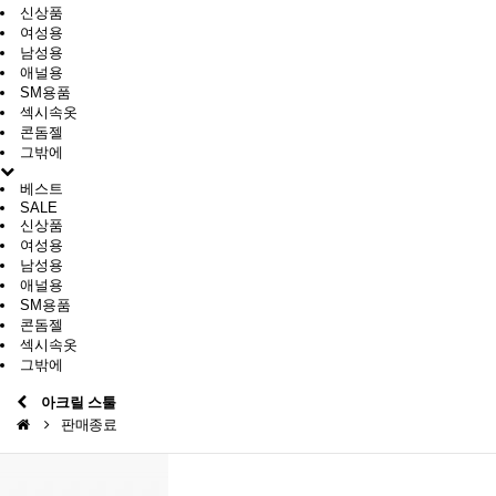
신상품
여성용
남성용
애널용
SM용품
섹시속옷
콘돔젤
그밖에
베스트
SALE
신상품
여성용
남성용
애널용
SM용품
콘돔젤
섹시속옷
그밖에
아크릴 스툴
판매종료