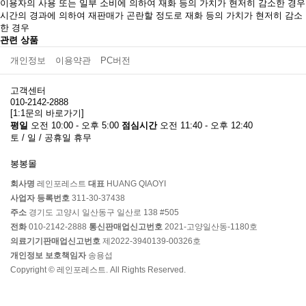
이용자의 사용 또는 일부 소비에 의하여 재화 등의 가치가 현저히 감소한 경우
시간의 경과에 의하여 재판매가 곤란할 정도로 재화 등의 가치가 현저히 감소
한 경우
관련 상품
개인정보
이용약관
PC버전
고객센터
010-2142-2888
[1:1문의 바로가기]
평일
오전 10:00 - 오후 5:00
점심시간
오전 11:40 - 오후 12:40
토 / 일 / 공휴일 휴무
봉봉몰
회사명
레인포레스트
대표
HUANG QIAOYI
사업자 등록번호
311-30-37438
주소
경기도 고양시 일산동구 일산로 138 #505
전화
010-2142-2888
통신판매업신고번호
2021-고양일산동-1180호
의료기기판매업신고번호
제2022-3940139-00326호
개인정보 보호책임자
송용섭
Copyright © 레인포레스트. All Rights Reserved.
막 에그 진동기
2,800
원