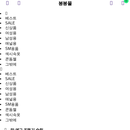
0
봉봉몰
베스트
SALE
신상품
여성용
남성용
애널용
SM용품
섹시속옷
콘돔젤
그밖에
베스트
SALE
신상품
여성용
남성용
애널용
SM용품
콘돔젤
섹시속옷
그밖에
막 에그 진동기 슬림