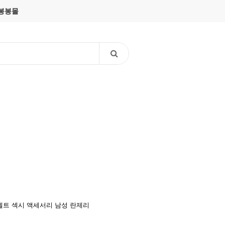
봉봉몰
벨트
섹시 액세서리
남성 란제리