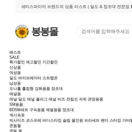
새티스파이어 브랜드의 상품 리스트
| 딜도 & 정조대 전문점
봉봉몰
베스트
SALE
특가할인
재고할인
기간할인
신상품
여성용
딜도
바이브레이터
스트랩온
남성용
오나홀
홀컵형
강화용품
정조대
애널용
애널 딜도
애널 플러그
애널 비즈
전립선 자위
관장용품
SM용품
BDSM세트
구속용품
체벌용품
정조대
섹시속옷
빅사이즈
코스프레
바디스타킹
슬립
올인원
브라세트
팬티
스타킹
가터
콘돔젤
콘돔
젤